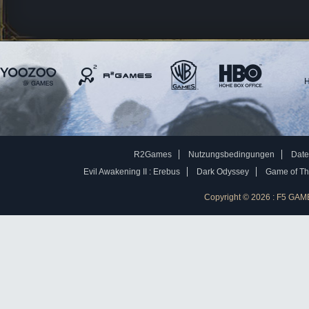
H
R2Games
Nutzungsbedingungen
Date
Evil Awakening II : Erebus
Dark Odyssey
Game of Thr
Copyright © 2026 : F5 GAM